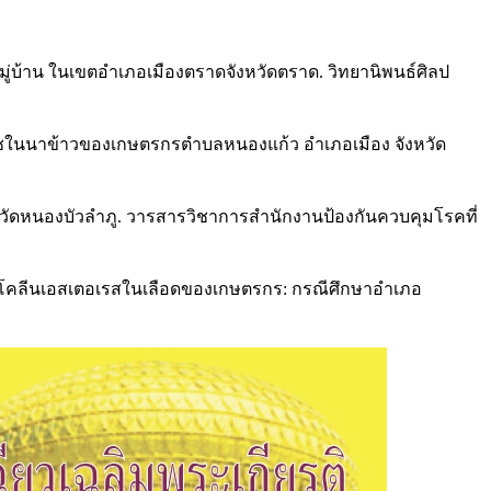
่บ้าน ในเขตอำเภอเมืองตราดจังหวัดตราด. วิทยานิพนธ์ศิลป
ูพืชในนาข้าวของเกษตรกรตำบลหนองแก้ว อำเภอเมือง จังหวัด
วัดหนองบัวลำภู. วารสารวิชาการสำนักงานป้องกันควบคุมโรคที่
ไซม์โคลีนเอสเตอเรสในเลือดของเกษตรกร: กรณีศึกษาอำเภอ