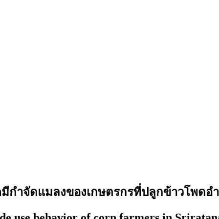
คมีกำจัดแมลงของเกษตรกรที่ปลูกข้าวโพดอำเ
de use behavior of corn farmers in Sriratana