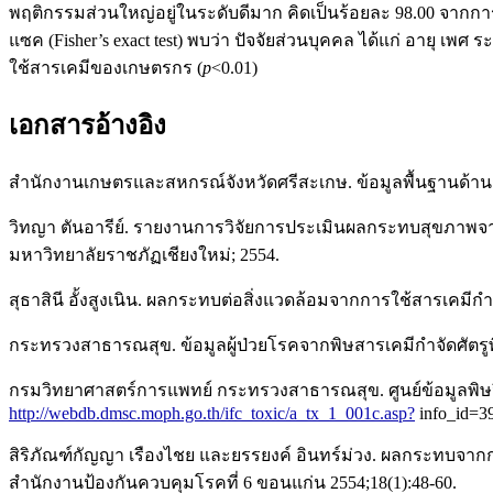
พฤติกรรมส่วนใหญ่อยู่ในระดับดีมาก คิดเป็นร้อยละ 98.00 จากก
แซค (Fisher’s exact test) พบว่า ปัจจัยส่วนบุคคล ได้แก่ อายุ
ใช้สารเคมีของเกษตรกร (
p
<0.01)
เอกสารอ้างอิง
สำนักงานเกษตรและสหกรณ์จังหวัดศรีสะเกษ. ข้อมูลพื้นฐานด้านการเก
วิทญา ตันอารีย์. รายงานการวิจัยการประเมินผลกระทบสุขภาพจ
มหาวิทยาลัยราชภัฏเชียงใหม่; 2554.
สุธาสินี อั้งสูงเนิน. ผลกระทบต่อสิ่งแวดล้อมจากการใช้สารเคมีก
กระทรวงสาธารณสุข. ข้อมูลผู้ป่วยโรคจากพิษสารเคมีกําจัดศัตรูพืชจั
กรมวิทยาศาสตร์การแพทย์ กระทรวงสาธารณสุข. ศูนย์ข้อมูลพิษวิทยาส
http://webdb.dmsc.moph.go.th/ifc_toxic/a_tx_1_001c.asp?
info_id=3
สิริภัณฑ์กัญญา เรืองไชย และยรรยงค์ อินทร์ม่วง. ผลกระทบจาก
สำนักงานป้องกันควบคุมโรคที่ 6 ขอนแก่น 2554;18(1):48-60.