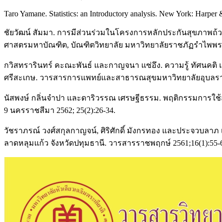
Taro Yamane. Statistics: an Introductory analysis. New York: Harper
ชัยวัฒน์ สัมมา. การมีส่วนร่วมในโครงการหลักประกันสุขภาพถ
ศาสตรมหาบัณฑิต, บัณฑิตวิทยาลัย มหาวิทยาลัยราชภัฏรำไพพรรณี
กวิสทรารินทร์ คะณะพันธ์ และกาญจนา แซ่อึง. ความรู้ ทัศนคต
ศรีสะเกษ. วารสารการแพทย์และสาธารณสุขมหาวิทยาลัยอุบลราชธ
นัสพงษ์ กลิ่นจำปา และดาริวรรณ เศรษฐีธรรม. พฤติกรรมการใช้
9 นครราชสีมา 2562; 25(2):26-34.
วัชราภรณ์ วงศ์สกุลกาญจน์, ศิริศักดิ์ มังกรทอง และประจวบลา
ลาดหลุมแก้ว จังหวัดปทุมธานี. วารสารราชพฤกษ์ 2561;16(1):55-