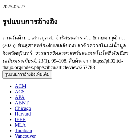
2025-05-27
รูปแบบการอ้างอิง
ด่านวันดี ก. ., เสาวกูล ส., จำรัสธนสาร ศ. ., & กษมาวุฒิ ก. .
(2025). พันธุศาสตร์ระดับเซลล์ของปลาซิวควายในแม่น้ำมูล
จังหวัดสุรินทร์.
วารสารวิทยาศาสตร์และเทคโนโลยี หัวเฉียว
เฉลิมพระเกียรติ
,
11
(1), 99–108. สืบค้น จาก https://ph02.tci-
thaijo.org/index.php/scihcu/article/view/257788
รูปแบบการอ้างอิงเพิ่มเติม
ACM
ACS
APA
ABNT
Chicago
Harvard
IEEE
MLA
Turabian
Vancouver