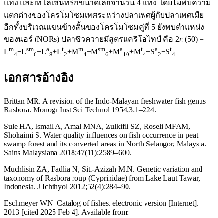
แท่ง และเทโลเซนทริกขนาดเล็กจำนวน 4 แท่ง โดยไม่พบความ
แตกต่างของโครโมโซมเพศระหว่างปลาเพศผู้กับปลาเพศเมีย
อีกทั้งบริเวณแขนข้างสั้นของโครโมโซมคู่ที่ 5 ยังพบตำแหน่ง
ของนอร์ (NORs) ปลาซิวควายมีสูตรแคริโอไทป์ คือ 2
n
(50) =
m
sm
a
t
m
sm
a
t
a
t
L
+L
+L
+L
+M
+M
+M
+M
+S
+S
4
6
8
2
4
6
10
4
2
4
เอกสารอ้างอิง
Brittan MR. A revision of the Indo-Malayan freshwater fish genus
Rasbora. Monogr Inst Sci Technol 1954;3:1–224.
Sule HA, Ismail A, Amal MNA, Zulkifli SZ, Roseli MFAM,
Shohaimi S. Water quality influences on fish occurrence in peat
swamp forest and its converted areas in North Selangor, Malaysia.
Sains Malaysiana 2018;47(11):2589–600.
Muchlisin ZA, Fadlia N, Siti-Azizah M.N. Genetic variation and
taxonomy of Rasbora roup (Cyprinidae) from Lake Laut Tawar,
Indonesia. J Ichthyol 2012;52(4):284–90.
Eschmeyer WN. Catalog of fishes. electronic version [Internet].
2013 [cited 2025 Feb 4]. Available from: