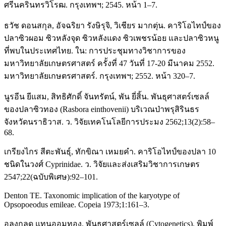
ศรีนครินทรวิโรฒ. กรุงเทพฯ; 2545. หน้า 1–7.
ธวัช ดอนสกุล, อัจฉริยา รังษิรุจิ, วิเชียร มากตุ่น. คาริโอไทป์ของ
ปลาซิวผอม ซิวหลังจุด ซิวหลังแดง ซิวเพชรน้อย และปลาซิวหนู
ที่พบในประเทศไทย. ใน: การประชุมทางวิชาการของ
มหาวิทยาลัยเกษตรศาสตร์ ครั้งที่ 47 วันที่ 17-20 มีนาคม 2552.
มหาวิทยาลัยเกษตรศาสตร์. กรุงเทพฯ; 2552. หน้า 320–7.
นูรอีน ยีแสม, สิทธิศักดิ์ จันทรัตน์, พัน ยี่สิ้น. พันธุศาสตร์เซลล์
ของปลาซิวทอง (Rasbora einthovenii) บริเวณป่าพรุสิรินธร
จังหวัดนราธิวาส. ว. วิจัยเทคโนโลยีการประมง 2562;13(2):58–
68.
เกรียงไกร สีตะพันธุ์, ทักขิณา เหมยคำ. คาริโอไทป์ของปลา 10
ชนิดในวงศ์ Cyprinidae. ว. วิจัยและส่งเสริมวิชาการเกษตร
2547;22(ฉบับพิเศษ):92–101.
Denton TE. Taxonomic implication of the karyotype of
Opsopoeodus emileae. Copeia 1973;1:161–3.
อลงกลด แทนออมทอง. พันธุศาสตร์เซลล์ (Cytogenetics). พิมพ์