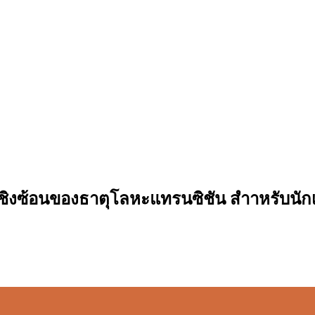
ิงซ้อนของธาตุโลหะแทรนซิชัน สำาหรับนักเรี