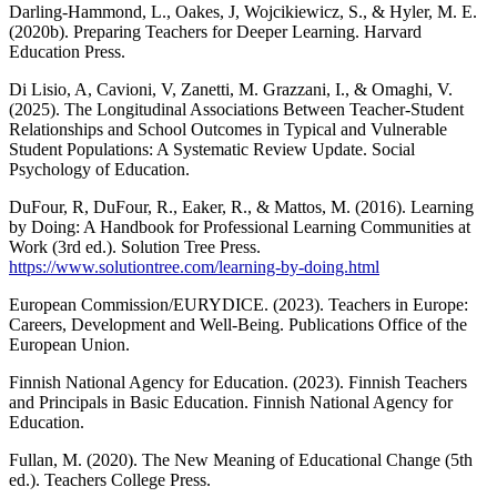
Darling-Hammond, L., Oakes, J, Wojcikiewicz, S., & Hyler, M. E.
(2020b). Preparing Teachers for Deeper Learning. Harvard
Education Press.
Di Lisio, A, Cavioni, V, Zanetti, M. Grazzani, I., & Omaghi, V.
(2025). The Longitudinal Associations Between Teacher-Student
Relationships and School Outcomes in Typical and Vulnerable
Student Populations: A Systematic Review Update. Social
Psychology of Education.
DuFour, R, DuFour, R., Eaker, R., & Mattos, M. (2016). Learning
by Doing: A Handbook for Professional Learning Communities at
Work (3rd ed.). Solution Tree Press.
https://www.solutiontree.com/learning-by-doing.html
European Commission/EURYDICE. (2023). Teachers in Europe:
Careers, Development and Well-Being. Publications Office of the
European Union.
Finnish National Agency for Education. (2023). Finnish Teachers
and Principals in Basic Education. Finnish National Agency for
Education.
Fullan, M. (2020). The New Meaning of Educational Change (5th
ed.). Teachers College Press.