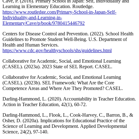
Cave, P. (2016). Primary School in Japan: Self, Individuality and
Learning in Elementary Education. Routledge.
https://www.routledge.com/Primary-School-in-Japan-Self-
Individuality-and-Learning-in-
Elementary/Cave/p/book/9780415446792
Centers for Disease Control and Prevention. (2022). School Health
Guidelines to Promote Student Well-Being. U.S. Department of
Health and Human Services.
https://www.cdc.gov/healthyschools/shs/guidelines.html
Collaborative for Academic, Social, and Emotional Learning
(CASEL). (2023a). 2023 State of SEL Report. CASEL.
Collaborative for Academic, Social, and Emotional Learning
(CASEL). (2023b). SEL Framework: What Are the Core
Competence Areas and Where Are They Promoted? CASEL.
Darling-Hammond, L. (2020). Accountability in Teacher Education.
Action in Teacher Education, 42(1), 60-72.
Darling-Hammond, L., Flook, L., Cook-Harvey, C., Barron, B., &
Osher, D. (2020a). Implications for Educational Practice of the
Science of Learning and Development. Applied Developmental
Science, 24(2), 97-140.