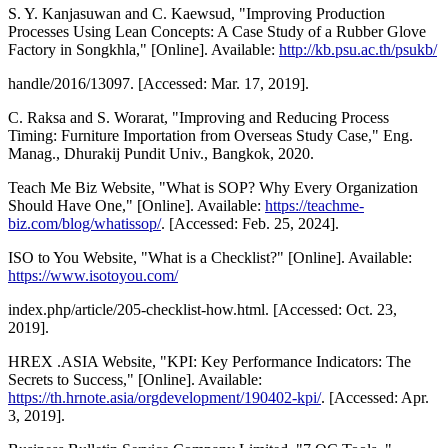
S. Y. Kanjasuwan and C. Kaewsud, "Improving Production
Processes Using Lean Concepts: A Case Study of a Rubber Glove
Factory in Songkhla," [Online]. Available:
http://kb.psu.ac.th/psukb/
handle/2016/13097. [Accessed: Mar. 17, 2019].
C. Raksa and S. Worarat, "Improving and Reducing Process
Timing: Furniture Importation from Overseas Study Case," Eng.
Manag., Dhurakij Pundit Univ., Bangkok, 2020.
Teach Me Biz Website, "What is SOP? Why Every Organization
Should Have One," [Online]. Available:
https://teachme-
biz.com/blog/whatissop/
. [Accessed: Feb. 25, 2024].
ISO to You Website, "What is a Checklist?" [Online]. Available:
https://www.isotoyou.com/
index.php/article/205-checklist-how.html. [Accessed: Oct. 23,
2019].
HREX .ASIA Website, "KPI: Key Performance Indicators: The
Secrets to Success," [Online]. Available:
https://th.hrnote.asia/orgdevelopment/190402-kpi/
. [Accessed: Apr.
3, 2019].