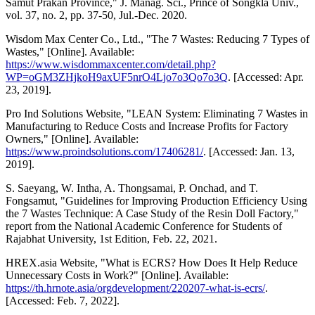
Samut Prakan Province," J. Manag. Sci., Prince of Songkla Univ.,
vol. 37, no. 2, pp. 37-50, Jul.-Dec. 2020.
Wisdom Max Center Co., Ltd., "The 7 Wastes: Reducing 7 Types of
Wastes," [Online]. Available:
https://www.wisdommaxcenter.com/detail.php?
WP=oGM3ZHjkoH9axUF5nrO4Ljo7o3Qo7o3Q
. [Accessed: Apr.
23, 2019].
Pro Ind Solutions Website, "LEAN System: Eliminating 7 Wastes in
Manufacturing to Reduce Costs and Increase Profits for Factory
Owners," [Online]. Available:
https://www.proindsolutions.com/17406281/
. [Accessed: Jan. 13,
2019].
S. Saeyang, W. Intha, A. Thongsamai, P. Onchad, and T.
Fongsamut, "Guidelines for Improving Production Efficiency Using
the 7 Wastes Technique: A Case Study of the Resin Doll Factory,"
report from the National Academic Conference for Students of
Rajabhat University, 1st Edition, Feb. 22, 2021.
HREX.asia Website, "What is ECRS? How Does It Help Reduce
Unnecessary Costs in Work?" [Online]. Available:
https://th.hrnote.asia/orgdevelopment/220207-what-is-ecrs/
.
[Accessed: Feb. 7, 2022].