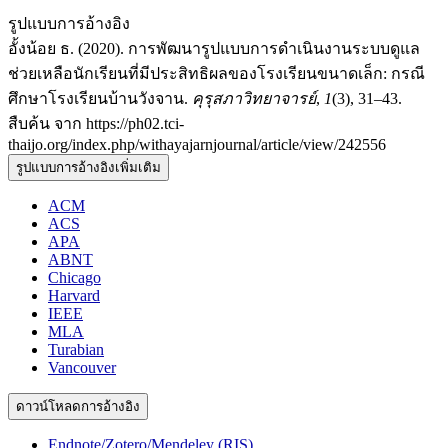
รูปแบบการอ้างอิง
อั้งน้อย ธ. (2020). การพัฒนารูปแบบการดำเนินงานระบบดูแล
ช่วยเหลือนักเรียนที่มีประสิทธิผลของโรงเรียนขนาดเล็ก: กรณี
ศึกษาโรงเรียนบ้านวังจาน.
คุรุสภาวิทยาจารย์
,
1
(3), 31–43.
สืบค้น จาก https://ph02.tci-
thaijo.org/index.php/withayajarnjournal/article/view/242556
รูปแบบการอ้างอิงเพิ่มเติม
ACM
ACS
APA
ABNT
Chicago
Harvard
IEEE
MLA
Turabian
Vancouver
ดาวน์โหลดการอ้างอิง
Endnote/Zotero/Mendeley (RIS)