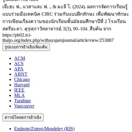
เจ๊ะฮะ ฟ., แวสาและ ฟ. ., & มะลี โ. (2024). ผลการจัดการเรียนรู้
แบบร่วมมือเทคนิค CIRC ร่วมกับแบบฝึกทักษะ เพื่อพัฒนาทักษะ
การเขียนเรียงความของนักเรียนชั้นมัธยมศึกษาปีที่ 2 โรงเรียน
สตรียะลา.
คุรุสภาวิทยาจารย์
,
5
(3), 90–104. สืบค้น จาก
https://ph02.tci-
thaijo.org/index.php/withayajarnjournal/article/view/253887
รูปแบบการอ้างอิงเพิ่มเติม
ACM
ACS
APA
ABNT
Chicago
Harvard
IEEE
MLA
Turabian
Vancouver
ดาวน์โหลดการอ้างอิง
Endnote/Zotero/Mendeley (RIS)