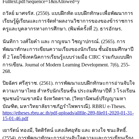
Fulltext.pdf?sequence=1&isAllowed=y
ถวัลย์ มาศจรัส. (2550). แบบฝึกหัด แบบฝึกทักษะเพื่อพัฒนาการ
เรียนรู้ผู้เรียนและการจัดทำผลงานวิชาการของของข้าราชการ
ครูและบุคลากรทางการศึกษา. (พิมพ์ครั้งที่ 2). ธารอักษร.
นันทิกา วงศ์ใยคำ และ กาญจนา วิชญาปกรณ์. (2565). การ
พัฒนาทักษะการเขียนความเรียงของนักเรียน ชั้นมัธยมศึกษาปี
ที่ 2 โดยใช้เทคนิคการเรียนรู้แบบร่วมมือ CIRC ร่วมกับแบบฝึก
การเขียน. Journal of Modern Learning Development. 7(6), 255-
268.
ปิยฉัตร ศรีสุราช. (2561). การพัฒนาแบบฝึกทักษะการอ่านจับใจ
ความภาษาไทย สำหรับนักเรียนชั้น ประถมศึกษาปีที่ 3 โรงเรียน
ชุมชนบ้านเขาสมิง จังหวัดตราด. [วิทยานิพนธ์ปริญญามหา
บัณฑิต, มหาวิทยาลัยราชภัฏรำไพพรรณี]. RBRU e-Theses.
https://etheses.rbru.ac.th/pdf-uploads/allfile-289-file01-2020-01-31-
15-01-46.pdf
เยารัตน์ ทองมี, จิตติรัตน์ แสงเลิศอุทัย และ ดวงใจ ชนะสิทธิ์.
(2554). การพัฒนาทักษะการอ่านจับใจความและการเขียนเรียง