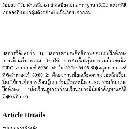
ร้อยละ (%), ค่าเฉลี่ย (𝑥̅̅) ส่วนเบี่ยงเบนมาตรฐาน (S.D.) และสถิติ
ทดลองทีแบบกลุ่มตัวอย่างไม่เป็นอิสระจากกัน
ผลการวิิจััยพบว่่า 1) ผลการหาประสิิทธิิภาพของแบบฝึึกทัักษะ
การเขีียนเรีียงความ โดยใช้้ การจััดเรีียนรู้้แบบร่่วมมืือเทคนิิค
CIRC ตามเกณฑ์์ 80/80 เท่่ากัับ 82.34/ 84.05 ซึ่่�งสููงกว่่าเกณฑ์์
ที่่�กำหนดไว้้ 80/80 2) ทัักษะการเขีียนเรีียงความของนัักเรีียน
โดยใช้้การจััดการเรีียนรู้้แบบร่่วมมืือเทคนิิค CIRC ร่่วมกัับ แบบ
ฝึึกทัักษะ หลัังเรีียนสููงกว่่าก่่อนเรีียนอย่่างมีีนััยสำคััญทางสถิิติิ
ที่่�ระดัับ .05
Article Details
รูปแบบการอ้างอิง