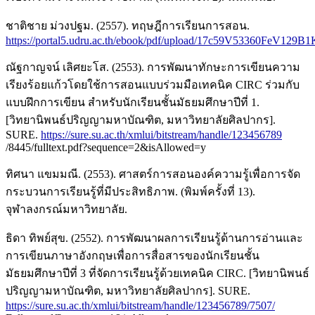
ชาติชาย ม่วงปฐม. (2557). ทฤษฎีการเรียนการสอน.
https://portal5.udru.ac.th/ebook/pdf/upload/17c59V53360FeV129B1
ณัฐกาญจน์ เลิศยะโส. (2553). การพัฒนาทักษะการเขียนความ
เรียงร้อยแก้วโดยใช้การสอนแบบร่วมมือเทคนิค CIRC ร่วมกับ
แบบฝึกการเขียน สำหรับนักเรียนชั้นมัธยมศึกษาปีที่ 1.
[วิทยานิพนธ์ปริญญามหาบัณฑิต, มหาวิทยาลัยศิลปากร].
SURE.
https://sure.su.ac.th/xmlui/bitstream/handle/123456789
/8445/fulltext.pdf?sequence=2&isAllowed=y
ทิศนา แขมมณี. (2553). ศาสตร์การสอนองค์ความรู้เพื่อการจัด
กระบวนการเรียนรู้ที่มีประสิทธิภาพ. (พิมพ์ครั้งที่ 13).
จุฬาลงกรณ์มหาวิทยาลัย.
ธิดา ทิพย์สุข. (2552). การพัฒนาผลการเรียนรู้ด้านการอ่านและ
การเขียนภาษาอังกฤษเพื่อการสื่อสารของนักเรียนชั้น
มัธยมศึกษาปีที่ 3 ที่จัดการเรียนรู้ด้วยเทคนิค CIRC. [วิทยานิพนธ์
ปริญญามหาบัณฑิต, มหาวิทยาลัยศิลปากร]. SURE.
https://sure.su.ac.th/xmlui/bitstream/handle/123456789/7507/