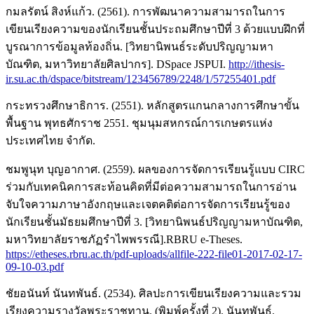
กมลรัตน์ สิงห์แก้ว. (2561). การพัฒนาความสามารถในการ
เขียนเรียงความของนักเรียนชั้นประถมศึกษาปีที่ 3 ด้วยแบบฝึกที่
บูรณาการข้อมูลท้องถิ่น. [วิทยานิพนธ์ระดับปริญญามหา
บัณฑิต, มหาวิทยาลัยศิลปากร]. DSpace JSPUI.
http://ithesis-
ir.su.ac.th/dspace/bitstream/123456789/2248/1/57255401.pdf
กระทรวงศึกษาธิการ. (2551). หลักสูตรแกนกลางการศึกษาขั้น
พื้นฐาน พุทธศักราช 2551. ชุมนุมสหกรณ์การเกษตรแห่ง
ประเทศไทย จำกัด.
ชมพูนุท บุญอากาศ. (2559). ผลของการจัดการเรียนรู้แบบ CIRC
ร่วมกับเทคนิคการสะท้อนคิดที่มีต่อความสามารถในการอ่าน
จับใจความภาษาอังกฤษและเจตคติต่อการจัดการเรียนรู้ของ
นักเรียนชั้นมัธยมศึกษาปีที่ 3. [วิทยานิพนธ์ปริญญามหาบัณฑิต,
มหาวิทยาลัยราชภัฏรำไพพรรณี].RBRU e-Theses.
https://etheses.rbru.ac.th/pdf-uploads/allfile-222-file01-2017-02-17-
09-10-03.pdf
ชัยอนันท์ นันทพันธ์. (2534). ศิลปะการเขียนเรียงความและรวม
เรียงความรางวัลพระราชทาน. (พิมพ์ครั้งที่ 2). นันทพันธ์.