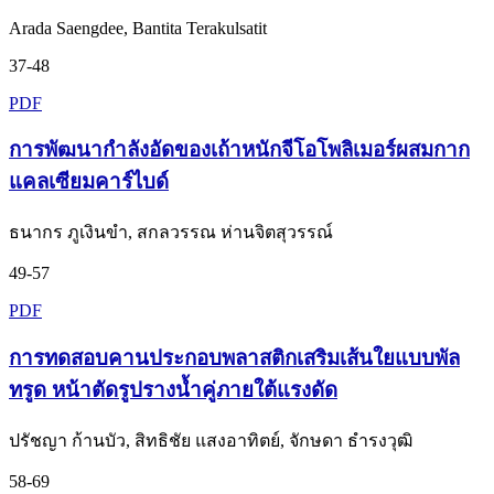
Arada Saengdee, Bantita Terakulsatit
37-48
PDF
การพัฒนากำลังอัดของเถ้าหนักจีโอโพลิเมอร์ผสมกาก
แคลเซียมคาร์ไบด์
ธนากร ภูเงินขำ, สกลวรรณ ห่านจิตสุวรรณ์
49-57
PDF
การทดสอบคานประกอบพลาสติกเสริมเส้นใยแบบพัล
ทรูด หน้าตัดรูปรางน้ำคู่ภายใต้แรงดัด
ปรัชญา ก้านบัว, สิทธิชัย แสงอาทิตย์, จักษดา ธำรงวุฒิ
58-69