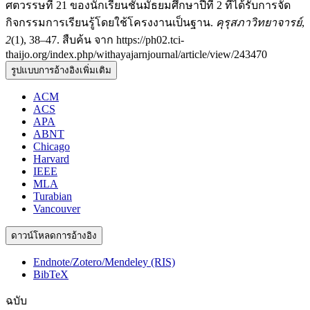
ศตวรรษที่ 21 ของนักเรียนชั้นมัธยมศึกษาปีที่ 2 ที่ได้รับการจัด
กิจกรรมการเรียนรู้โดยใช้โครงงานเป็นฐาน.
คุรุสภาวิทยาจารย์
,
2
(1), 38–47. สืบค้น จาก https://ph02.tci-
thaijo.org/index.php/withayajarnjournal/article/view/243470
รูปแบบการอ้างอิงเพิ่มเติม
ACM
ACS
APA
ABNT
Chicago
Harvard
IEEE
MLA
Turabian
Vancouver
ดาวน์โหลดการอ้างอิง
Endnote/Zotero/Mendeley (RIS)
BibTeX
ฉบับ