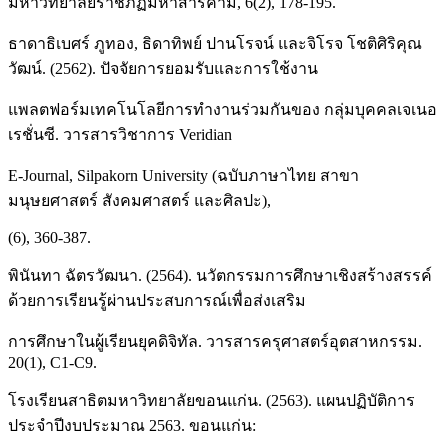
มหาวิทยาลัยราชภัฏมหาสารคาม, 6(2), 178-195.
ธาดาธิเบศร์ ภูทอง, ธิดาทิพย์ ปานโรจน์ และจิโรจ โชติศิริคุณ
วัฒน์. (2562). ปัจจัยการยอมรับและการใช้งาน
แพลตฟอร์มเทคโนโลยีการทำงานร่วมกันของ กลุ่มบุคคลเจเนอ
เรชั่นซี. วารสารวิชาการ Veridian
E-Journal, Silpakorn University (ฉบับภาษาไทย สาขา
มนุษยศาสตร์ สังคมศาสตร์ และศิลปะ),
(6), 360-387.
พินันทา ฉัตรวัฒนา. (2564). นวัตกรรมการศึกษาเชิงสร้างสรรค์
ด้วยการเรียนรู้ผ่านประสบการณ์เพื่อส่งเสริม
การศึกษาในผู้เรียนยุคดิจิทัล. วารสารครุศาสตร์อุตสาหกรรม.
20(1), C1-C9.
โรงเรียนสาธิตมหาวิทยาลัยขอนแก่น. (2563). แผนปฏิบัติการ
ประจำปีงบประมาณ 2563. ขอนแก่น: