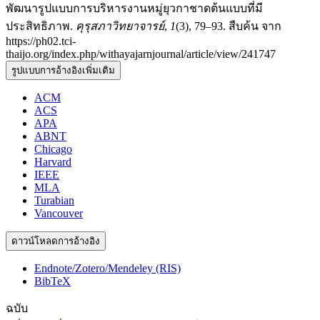
พัฒนารูปแบบการบริหารงานหมู่ยุวกาชาดต้นแบบที่มี
ประสิทธิภาพ.
คุรุสภาวิทยาจารย์
,
1
(3), 79–93. สืบค้น จาก
https://ph02.tci-
thaijo.org/index.php/withayajarnjournal/article/view/241747
รูปแบบการอ้างอิงเพิ่มเติม
ACM
ACS
APA
ABNT
Chicago
Harvard
IEEE
MLA
Turabian
Vancouver
ดาวน์โหลดการอ้างอิง
Endnote/Zotero/Mendeley (RIS)
BibTeX
ฉบับ