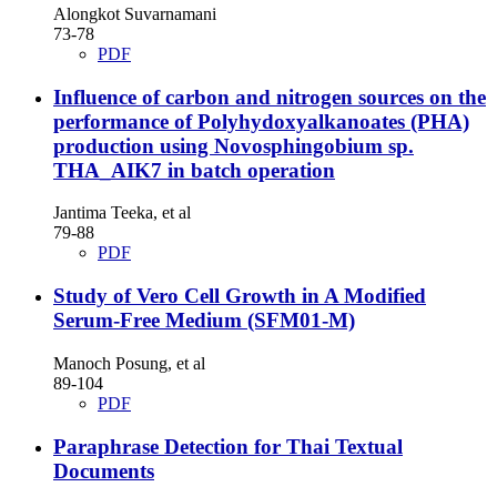
Alongkot Suvarnamani
73-78
PDF
Influence of carbon and nitrogen sources on the
performance of Polyhydoxyalkanoates (PHA)
production using Novosphingobium sp.
THA_AIK7 in batch operation
Jantima Teeka, et al
79-88
PDF
Study of Vero Cell Growth in A Modified
Serum-Free Medium (SFM01-M)
Manoch Posung, et al
89-104
PDF
Paraphrase Detection for Thai Textual
Documents