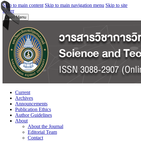
Skip to main content
Skip to main navigation menu
Skip to site
footer
Open Menu
Current
Archives
Announcements
Publication Ethics
Author Guidelines
About
About the Journal
Editorial Team
Contact