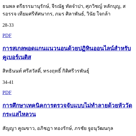
ธนพล ตรีธรรมานุรักษ์, จีรณัฐ ทัดจำปา, ศุภวิชญ์ หลักบุญ, ส
รอรรจ เทียมศรีทัศนากร, ภมร ศิลาพันธ์, วินัย ใจกล้า
28-33
PDF
การสเกลพอดแกนแนวนอนด้วยปฏิทินออนไลน์สำหรับ
คูเบอร์เนติส
สิทธินนท์ ศรีสวัสดิ์, ทรงฤทธิ์ กิติศรีวรพันธุ์
34-41
PDF
การศึกษาเทคนิคการตรวจจับแบบไม่ทำลายด้วยหัววัด
กระแสไหลวน
สัญญา คูณขาว, อภิชฎา ทองรักษ์, ภรชัย จูอนุวัฒนกุล