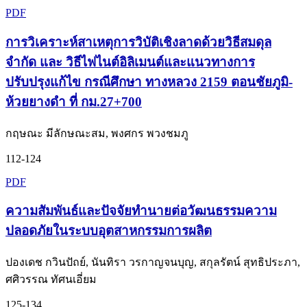
PDF
การวิเคราะห์สาเหตุการวิบัติเชิงลาดด้วยวิธีสมดุล
จำกัด และ วิธีไฟไนต์อิลิเมนต์และแนวทางการ
ปรับปรุงแก้ไข กรณีศึกษา ทางหลวง 2159 ตอนชัยภูมิ-
ห้วยยางดำ ที่ กม.27+700
กฤษณะ มีลักษณะสม, พงศกร พวงชมภู
112-124
PDF
ความสัมพันธ์และปัจจัยทำนายต่อวัฒนธรรมความ
ปลอดภัยในระบบอุตสาหกรรมการผลิต
ปองเดช กวินปัถย์, นันทิรา วรกาญจนบุญ, สกุลรัตน์ สุทธิประภา,
ศศิวรรณ ทัศนเอี่ยม
125-134